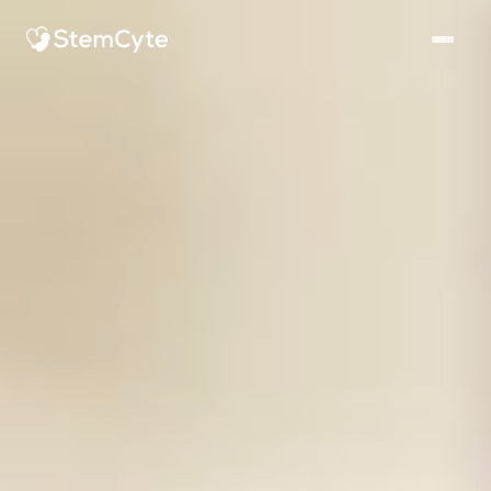
StemCyte永生（StemCyte, Inc.）是一家全球脐带血