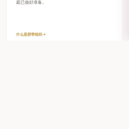
庭已做好准备。
什么是脐带组织
不止于孩子
家庭保护
一次采集可以保护不止一个人。脐带血可能与兄弟
姐妹、父母甚至大家庭成员匹配。
公共库与私人库