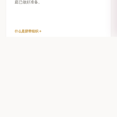
庭已做好准备。
什么是脐带组织
不止于孩子
家庭保护
一次采集可以保护不止一个人。脐带血可能与兄弟
姐妹、父母甚至大家庭成员匹配。
公共库与私人库