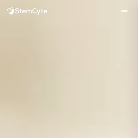
StemCyte永生（StemCyte, Inc.）是一家全球脐带血